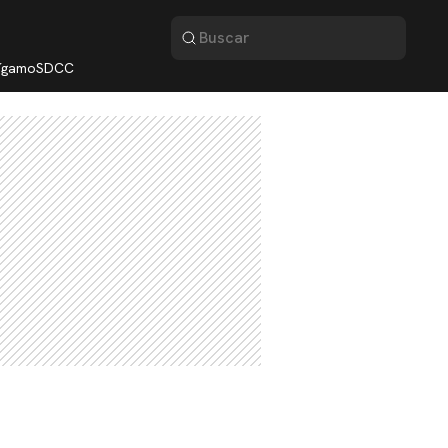
lígamo
SDCC