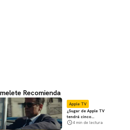
melete Recomienda
Apple TV
¿Sugar de Apple TV
tendrá cinco
temporadas? Colin
4 min de lectura
Farrell habla al