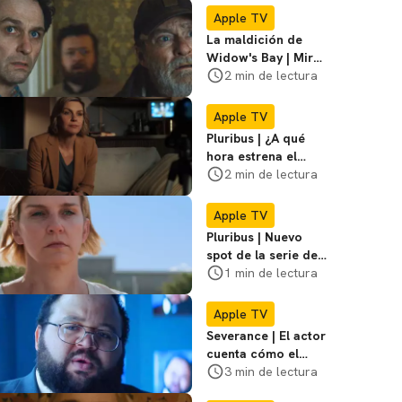
respecto
Apple TV
La maldición de
Widow's Bay | Mira
el adelanto
2 min de lectura
exclusivo de la
serie de AppleTV
Apple TV
Pluribus | ¿A qué
hora estrena el
episodio 6?
2 min de lectura
Apple TV
Pluribus | Nuevo
spot de la serie del
creador de
1 min de lectura
Breaking Bad
Apple TV
Severance | El actor
cuenta cómo el
elenco lidia con los
3 min de lectura
secretos de la serie