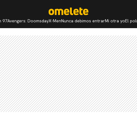
n 97
Avengers: Doomsday
X-Men
Nunca debimos entrar
Mi otra yo
El po