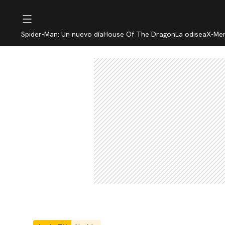
Spider-Man: Un nuevo día
House Of The Dragon
La odisea
X-Me