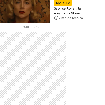
Apple TV
Saoirse Ronan, la
elegida de Steve
McQueen: "Siempre
2 min de lectura
quise trabajar con
él"
PUBLICIDAD