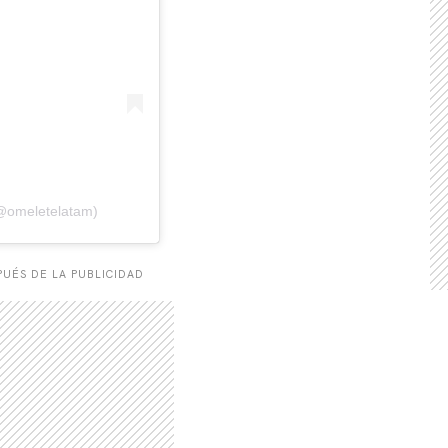
(@omeletelatam)
UÉS DE LA PUBLICIDAD