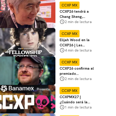
Artists' Valley
CCXP MX
CCXP26 tendrá a
Chang Sheng,
mangaka
2 min de lectura
galardonado por
títulos como Baby y
CCXP MX
Yan
Elijah Wood en la
CCXP26 | Las
mejores películas y
4 min de lectura
series además de El
Señor de los Anillos
CCXP MX
CCXP26 confirma al
premiado
historietista Mark
2 min de lectura
Waid
CCXP MX
CCXPMX27 |
¿Cuándo será la
edición del 2027?
1 min de lectura
Te decimos