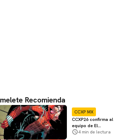
melete Recomienda
CCXP MX
CCXP26 confirma al
equipo de El
Espectacular
4 min de lectura
Hombre Araña en el