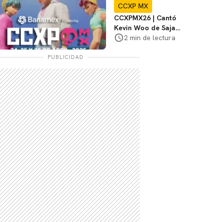
CCXP MX
CCXPMX26 | Cantó
Kevin Woo de Saja
Boys de K-Pop
2 min de lectura
Demon Hunters
PUBLICIDAD