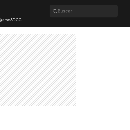
lígamo
SDCC