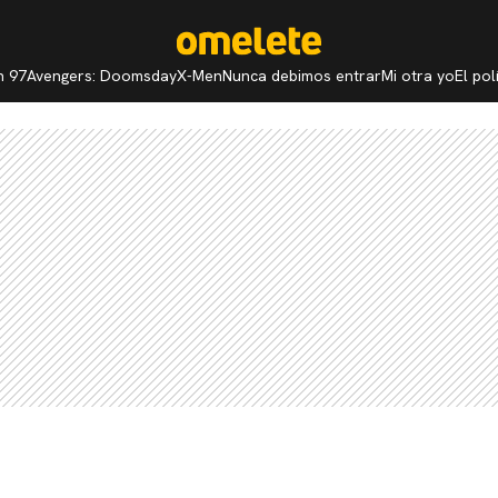
n 97
Avengers: Doomsday
X-Men
Nunca debimos entrar
Mi otra yo
El po