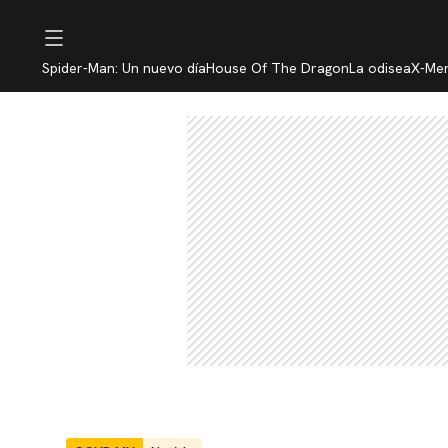
Spider-Man: Un nuevo día
House Of The Dragon
La odisea
X-Me