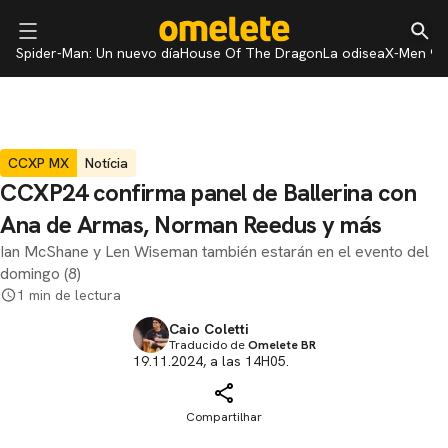
Spider-Man: Un nuevo día
House Of The Dragon
La odisea
X-Men 97
CCXP MX
Notícia
CCXP24 confirma panel de Ballerina con
Ana de Armas, Norman Reedus y más
Ian McShane y Len Wiseman también estarán en el evento del
domingo (8)
1 min de lectura
Caio Coletti
Traducido de
Omelete BR
19.11.2024, a las 14H05.
Compartilhar