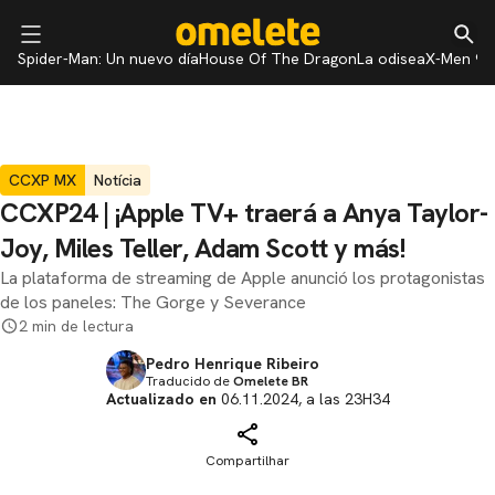
Spider-Man: Un nuevo día
House Of The Dragon
La odisea
X-Men 97
CCXP MX
Notícia
CCXP24 | ¡Apple TV+ traerá a Anya Taylor-
Joy, Miles Teller, Adam Scott y más!
La plataforma de streaming de Apple anunció los protagonistas
de los paneles: The Gorge y Severance
2 min de lectura
Pedro Henrique Ribeiro
Traducido de
Omelete BR
Actualizado en
06.11.2024, a las 23H34
Compartilhar