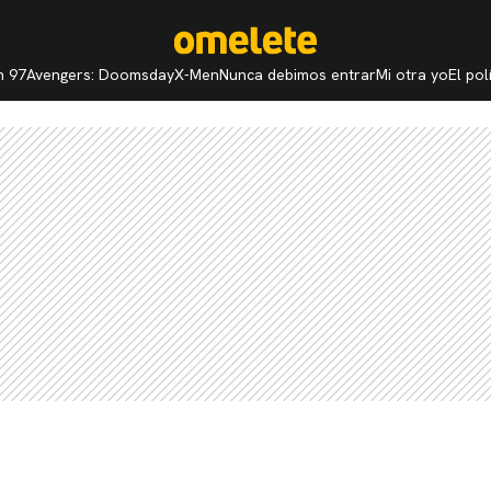
n 97
Avengers: Doomsday
X-Men
Nunca debimos entrar
Mi otra yo
El po