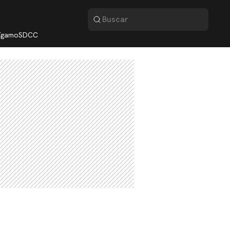
lígamo
SDCC