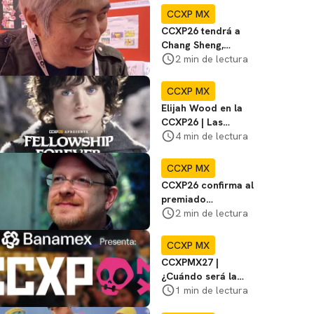
Artists' Valley
CCXP MX
CCXP26 tendrá a
Chang Sheng,
mangaka
2 min de lectura
galardonado por
títulos como Baby y
CCXP MX
Yan
Elijah Wood en la
CCXP26 | Las
mejores películas y
4 min de lectura
series además de El
Señor de los Anillos
CCXP MX
CCXP26 confirma al
premiado
historietista Mark
2 min de lectura
Waid
CCXP MX
CCXPMX27 |
¿Cuándo será la
edición del 2027?
1 min de lectura
Te decimos