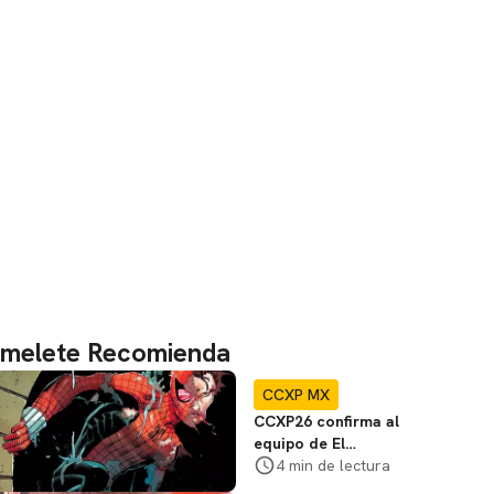
melete Recomienda
CCXP MX
CCXP26 confirma al
equipo de El
Espectacular
4 min de lectura
Hombre Araña en el