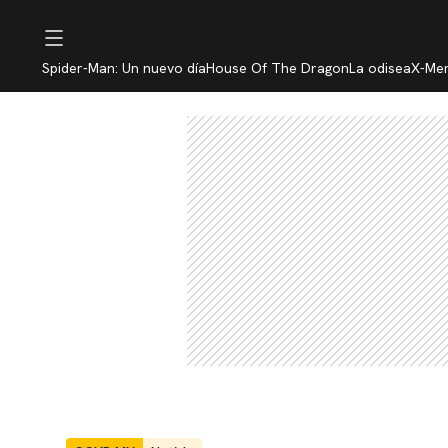
Spider-Man: Un nuevo día
House Of The Dragon
La odisea
X-Me