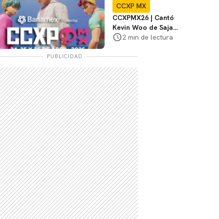
CCXP MX
CCXPMX26 | Cantó
Kevin Woo de Saja
Boys de K-Pop
2 min de lectura
Demon Hunters
PUBLICIDAD