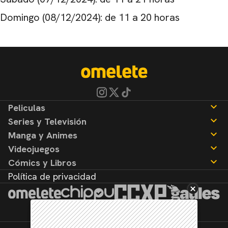
Domingo (08/12/2024): de 11 a 20 horas
Peliculas
Series y Televisión
Noticias
Manga y Animes
Reseñas
Noticias
Videojuegos
Reseñas
Noticias
Cómics y Libros
Reseñas
Noticias
Política de privacidad
Reseñas
Noticias
Reseñas