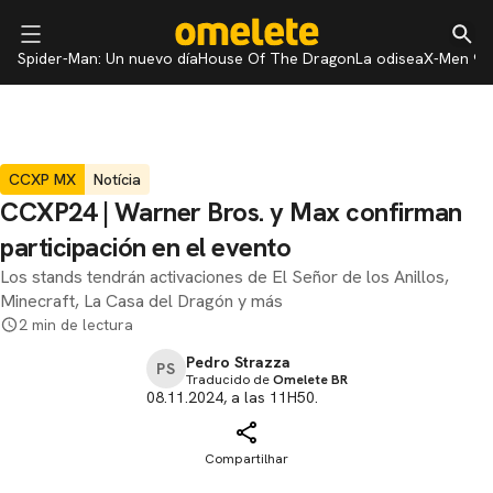
Spider-Man: Un nuevo día
House Of The Dragon
La odisea
X-Men 97
CCXP MX
Notícia
CCXP24 | Warner Bros. y Max confirman
participación en el evento
Los stands tendrán activaciones de El Señor de los Anillos,
Minecraft, La Casa del Dragón y más
2 min de lectura
Pedro Strazza
PS
Traducido de
Omelete BR
08.11.2024, a las 11H50.
Compartilhar