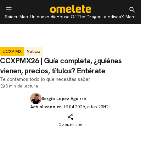
Spider-Man: Un nuevo día
House Of The Dragon
La odisea
X-Men 97
CCXP MX
Notícia
CCXPMX26 | Guía completa, ¿quiénes
vienen, precios, títulos? Entérate
Te contamos todo lo que necesitas saber
3 min de lectura
Sergio Lopez Aguirre
Actualizado en
13.04.2026, a las 20H21
Compartilhar