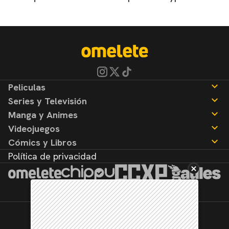
Peliculas
Series y Televisión
Noticias
Manga y Animes
Reseñas
Noticias
Videojuegos
Reseñas
Noticias
Cómics y Libros
Reseñas
Noticias
Política de privacidad
Reseñas
Noticias
Reseñas
©2026. Todos los derechos reservados.