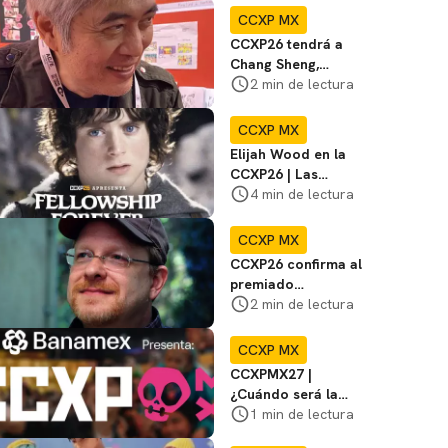
Artists' Valley
CCXP MX
CCXP26 tendrá a
Chang Sheng,
mangaka
2 min de lectura
galardonado por
títulos como Baby y
CCXP MX
Yan
Elijah Wood en la
CCXP26 | Las
mejores películas y
4 min de lectura
series además de El
Señor de los Anillos
CCXP MX
CCXP26 confirma al
premiado
historietista Mark
2 min de lectura
Waid
CCXP MX
CCXPMX27 |
¿Cuándo será la
edición del 2027?
1 min de lectura
Te decimos