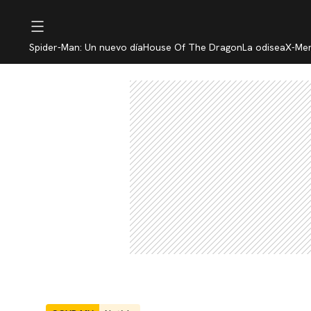
Spider-Man: Un nuevo día
House Of The Dragon
La odisea
X-Me