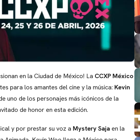
usionan en la Ciudad de México! La
CCXP México
tes para los amantes del cine y la música:
Kevin
s de uno de los personajes más icónicos de la
invitado de honor en esta edición.
cal y por prestar su voz a
Mystery Saja
en la
la Animada, Kevin Woo llega a México para