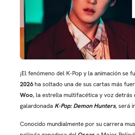
¡El fenómeno del K-Pop y la animación se f
2026
ha soltado una de sus cartas más fuer
Woo
, la estrella multifacética y voz detrá
galardonada
K-Pop: Demon Hunters
, será 
Conocido mundialmente por su carrera musi
película ganadora del
Oscar
a Mejor Pelícu