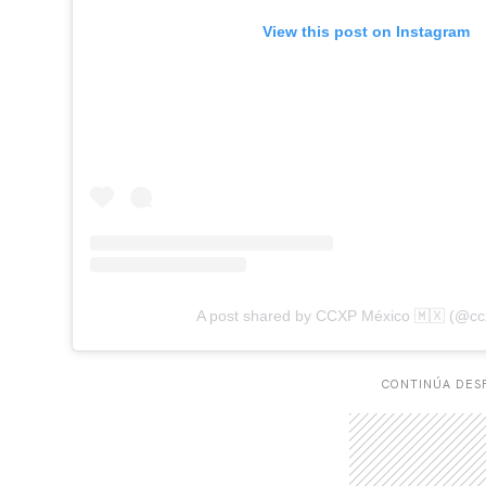
View this post on Instagram
A post shared by CCXP México 🇲🇽 (@c
CONTINÚA DESP