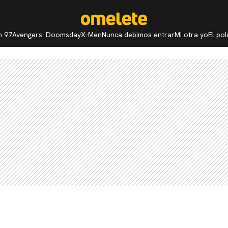
n 97
Avengers: Doomsday
X-Men
Nunca debimos entrar
Mi otra yo
El po