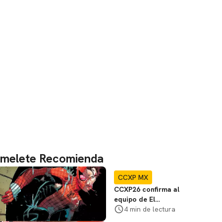
melete Recomienda
CCXP MX
CCXP26 confirma al
equipo de El
Espectacular
4 min de lectura
Hombre Araña en el