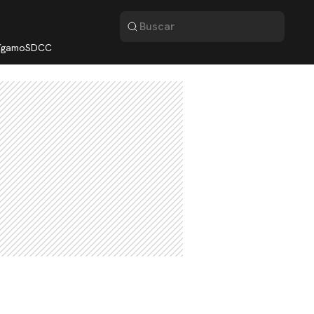
lígamo
SDCC