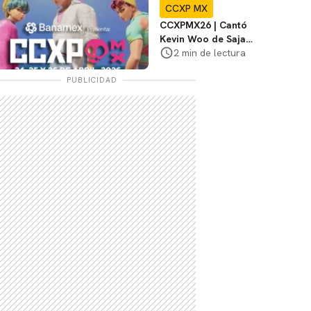
CCXP MX
CCXPMX26 | Cantó
Kevin Woo de Saja
Boys de K-Pop
2 min de lectura
Demon Hunters
PUBLICIDAD