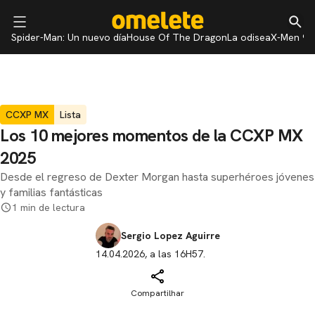
Spider-Man: Un nuevo día
House Of The Dragon
La odisea
X-Men 97
CCXP MX
Lista
Los 10 mejores momentos de la CCXP MX
2025
Desde el regreso de Dexter Morgan hasta superhéroes jóvenes
y familias fantásticas
1 min de lectura
Sergio Lopez Aguirre
14.04.2026, a las 16H57.
Compartilhar