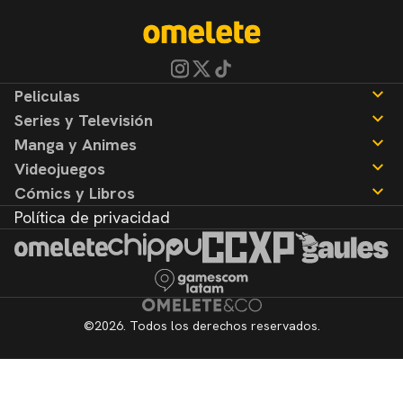
Peliculas
Series y Televisión
Noticias
Manga y Animes
Reseñas
Noticias
Videojuegos
Reseñas
Noticias
Cómics y Libros
Reseñas
Noticias
Política de privacidad
Reseñas
Noticias
Reseñas
©2026. Todos los derechos reservados.