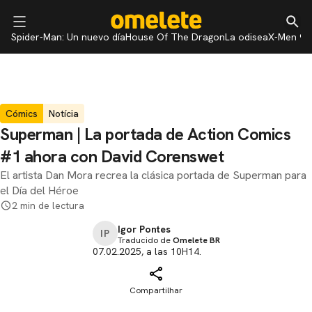
Spider-Man: Un nuevo día
House Of The Dragon
La odisea
X-Men 97
Cómics
Notícia
Superman | La portada de Action Comics
#1 ahora con David Corenswet
El artista Dan Mora recrea la clásica portada de Superman para
el Día del Héroe
2 min de lectura
Igor Pontes
IP
Traducido de
Omelete BR
07.02.2025, a las 10H14.
Compartilhar