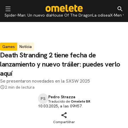
Spider-Man: Un nuevo día
House Of The Dragon
La odisea
X-Men 97
Games
Notícia
Death Stranding 2 tiene fecha de
lanzamiento y nuevo tráiler: puedes verlo
aquí
Se presentaron novedades en la SXSW 2025
2 min de lectura
Pedro Strazza
PS
Traducido de
Omelete BR
10.03.2025, a las 09H57.
Compartilhar