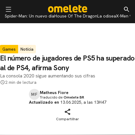
Spider-Man: Un nuevo día
House Of The Dragon
La odisea
X-Men 97
Games
Notícia
El número de jugadores de PS5 ha superado
al de PS4, afirma Sony
La consola 2020 sigue aumentando sus cifras
2 min de lectura
Matheus Fiore
MF
Traducido de
Omelete BR
Actualizado en
13.06.2025, a las 13H47
Compartilhar