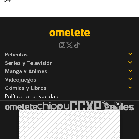
Peliculas
Series y Televisión
Noticias
Manga y Animes
Reseñas
Noticias
Videojuegos
Reseñas
Noticias
Cómics y Libros
Reseñas
Noticias
Política de privacidad
Reseñas
Noticias
Reseñas
©2026. Todos los derechos reservados.