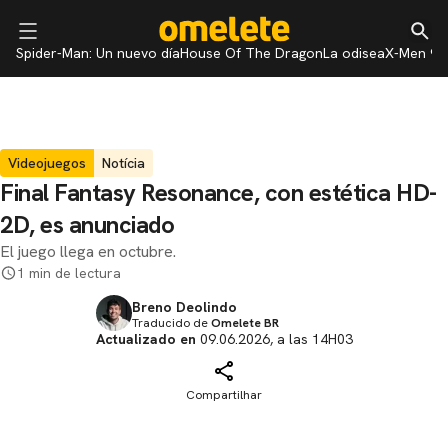
Spider-Man: Un nuevo día
House Of The Dragon
La odisea
X-Men 97
Videojuegos
Notícia
Final Fantasy Resonance, con estética HD-
2D, es anunciado
El juego llega en octubre.
1 min de lectura
Breno Deolindo
Traducido de
Omelete BR
Actualizado en
09.06.2026, a las 14H03
Compartilhar