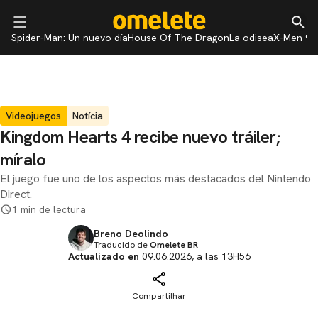
Spider-Man: Un nuevo día
House Of The Dragon
La odisea
X-Men 97
Videojuegos
Notícia
Kingdom Hearts 4 recibe nuevo tráiler;
míralo
El juego fue uno de los aspectos más destacados del Nintendo
Direct.
1 min de lectura
Breno Deolindo
Traducido de
Omelete BR
Actualizado en
09.06.2026, a las 13H56
Compartilhar