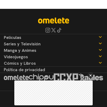
Peliculas
Series y Televisión
Noticias
Manga y Animes
Reseñas
Noticias
Videojuegos
Reseñas
Noticias
Cómics y Libros
Reseñas
Noticias
Política de privacidad
Reseñas
Noticias
Reseñas
©2026. Todos los derechos reservados.