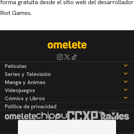
forma gratuita desde el sitio web del desarrollador
Riot Games.
Peliculas
Series y Televisión
Noticias
Manga y Animes
Reseñas
Noticias
Videojuegos
Reseñas
Noticias
Cómics y Libros
Reseñas
Noticias
Política de privacidad
Reseñas
Noticias
Reseñas