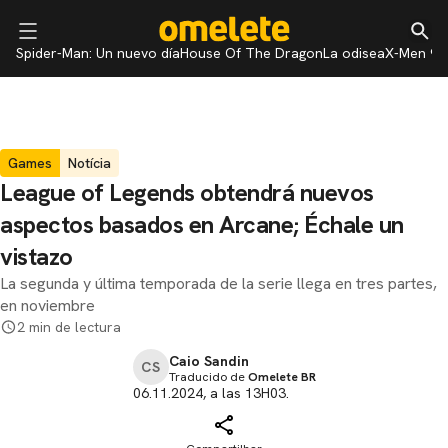
Spider-Man: Un nuevo día
House Of The Dragon
La odisea
X-Men 97
Games
Notícia
League of Legends obtendrá nuevos
aspectos basados ​​en Arcane; Échale un
vistazo
La segunda y última temporada de la serie llega en tres partes,
en noviembre
2 min de lectura
Caio Sandin
CS
Traducido de
Omelete BR
06.11.2024, a las 13H03.