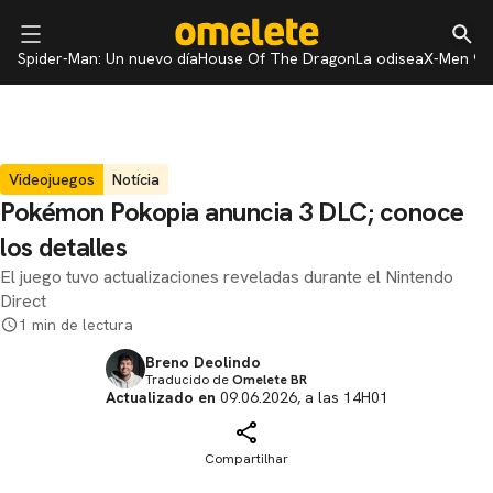
Spider-Man: Un nuevo día
House Of The Dragon
La odisea
X-Men 97
Videojuegos
Notícia
Pokémon Pokopia anuncia 3 DLC; conoce
los detalles
El juego tuvo actualizaciones reveladas durante el Nintendo
Direct
1 min de lectura
Breno Deolindo
Traducido de
Omelete BR
Actualizado en
09.06.2026, a las 14H01
Compartilhar