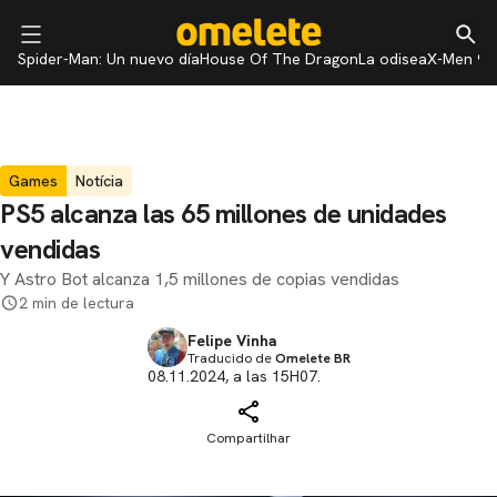
Spider-Man: Un nuevo día
House Of The Dragon
La odisea
X-Men 97
Games
Notícia
PS5 alcanza las 65 millones de unidades
vendidas
Y Astro Bot alcanza 1,5 millones de copias vendidas
2 min de lectura
Felipe Vinha
Traducido de
Omelete BR
08.11.2024, a las 15H07.
Compartilhar