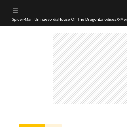
Spider-Man: Un nuevo día
House Of The Dragon
La odisea
X-Me