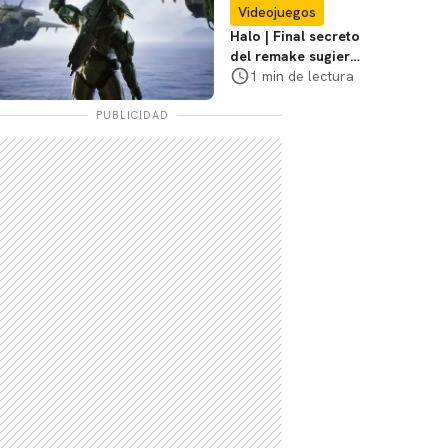
su rodaje
Videojuegos
Halo | Final secreto
del remake sugiere
relanzamiento de
1 min de lectura
Halo 2
PUBLICIDAD