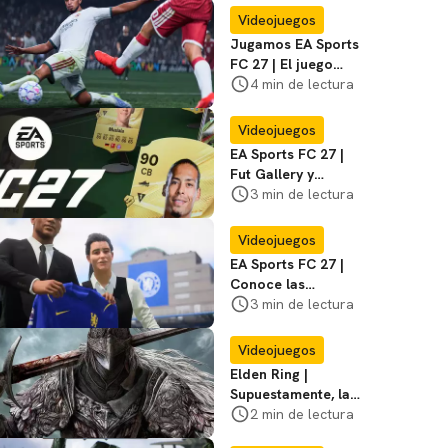
Videojuegos
Jugamos EA Sports
FC 27 | El juego
cumple sus
4 min de lectura
promesas, pero con
algunos excesos
Videojuegos
EA Sports FC 27 |
Fut Gallery y
principales
3 min de lectura
novedades y
cambios
Videojuegos
EA Sports FC 27 |
Conoce las
novedades y
3 min de lectura
cambios del Modo
Carrera
Videojuegos
Elden Ring |
Supuestamente, la
versión live-action
2 min de lectura
ya habría terminado