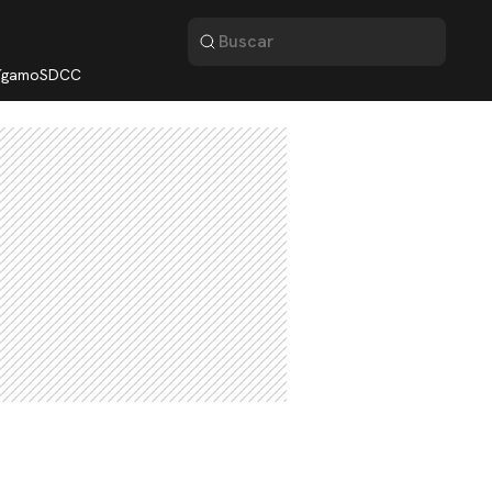
lígamo
SDCC