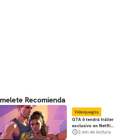
melete Recomienda
Videojuegos
GTA 6 tendrá tráiler
exclusivo en Netflix:
te contamos
2 min de lectura