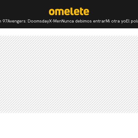
n 97
Avengers: Doomsday
X-Men
Nunca debimos entrar
Mi otra yo
El po