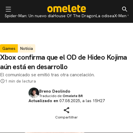
Spider-Man: Un nuevo día
House Of The Dragon
La odisea
X-Men 97
Games
Notícia
Xbox confirma que el OD de Hideo Kojima
aún está en desarrollo
El comunicado se emitió tras otra cancelación.
1 min de lectura
Breno Deolindo
Traducido de
Omelete BR
Actualizado en
07.08.2025, a las 15H27
Compartilhar