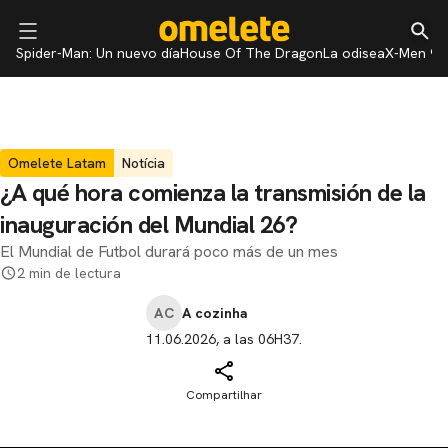
Spider-Man: Un nuevo día
House Of The Dragon
La odisea
X-Men 97
Omelete Latam
Notícia
¿A qué hora comienza la transmisión de la
inauguración del Mundial 26?
El Mundial de Futbol durará poco más de un mes
2 min de lectura
AC
A cozinha
11.06.2026, a las 06H37.
Compartilhar