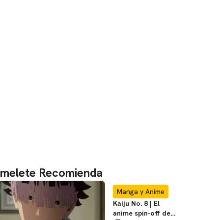
melete Recomienda
Manga y Anime
Kaiju No. 8 | El
anime spin-off de