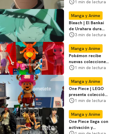
Gen Narumi ya tiene
1 min de lectura
tráiler y fecha
Manga y Anime
Bleach | El Bankai
de Urahara dura
poco, pero tiene
3 min de lectura
una adaptación
impecable
Manga y Anime
Pokémon recibe
nuevas colecciones
de LEGO durante la
1 min de lectura
SDCC; mira las
fotos
Manga y Anime
One Piece | LEGO
presenta colección
de serie de la
1 min de lectura
Netflix en Comic
Con
Manga y Anime
One Piece llega con
activación y
coleccionables a la
1 min de lectura