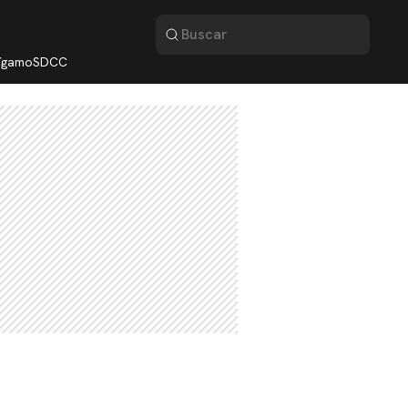
lígamo
SDCC