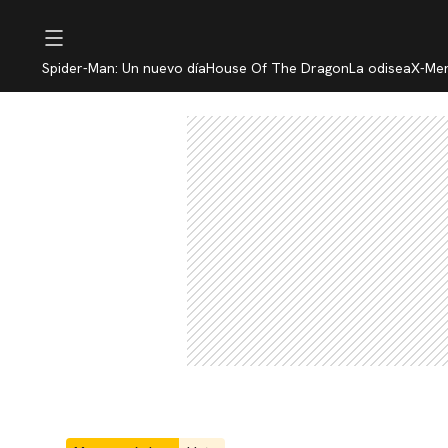
Spider-Man: Un nuevo día
House Of The Dragon
La odisea
X-Me