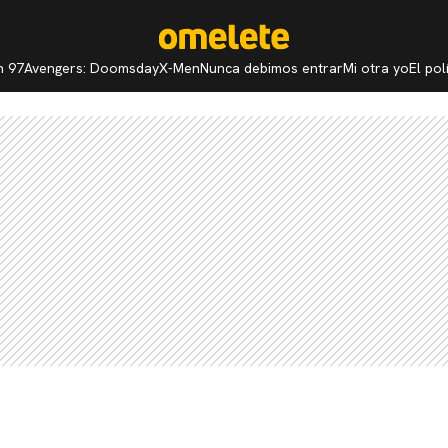
n 97
Avengers: Doomsday
X-Men
Nunca debimos entrar
Mi otra yo
El po