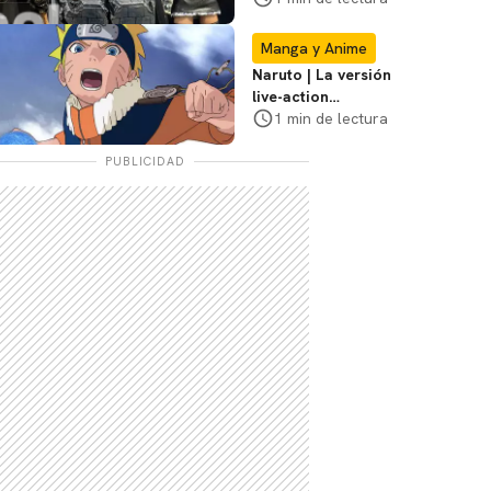
San Diego Comic-
Con
Manga y Anime
Naruto | La versión
live-action
explorará la
1 min de lectura
travesía de Naruto,
dice el director
PUBLICIDAD