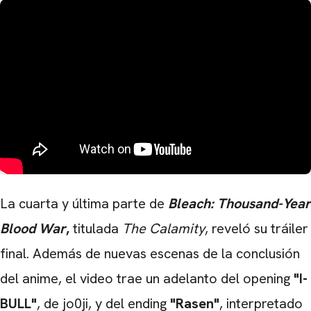
La cuarta y última parte de
Bleach: Thousand-Year
Blood War
,
titulada
The Calamity
, reveló su tráiler
final. Además de nuevas escenas de la conclusión
del anime, el video trae un adelanto del opening
"I-
CARREGANDO PUBLICIDADE
BULL"
, de jo0ji, y del ending
"Rasen"
, interpretado