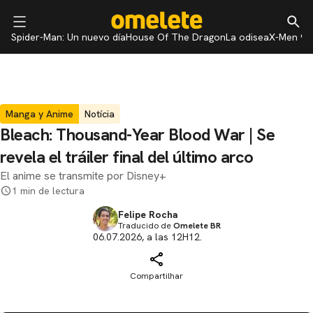
Spider-Man: Un nuevo día
House Of The Dragon
La odisea
X-Men 97
Manga y Anime
Notícia
Bleach: Thousand-Year Blood War | Se
revela el tráiler final del último arco
El anime se transmite por Disney+
1 min de lectura
Felipe Rocha
Traducido de
Omelete BR
06.07.2026, a las 12H12.
Compartilhar