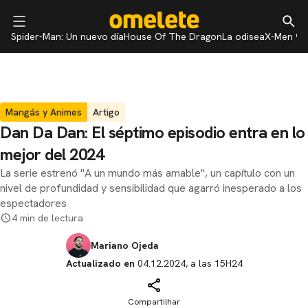
Spider-Man: Un nuevo día
House Of The Dragon
La odisea
X-Men 97
Mangás y Animes
Artigo
Dan Da Dan: El séptimo episodio entra en lo
mejor del 2024
La serie estrenó "A un mundo más amable", un capítulo con un
nivel de profundidad y sensibilidad que agarró inesperado a los
espectadores
4 min de lectura
Mariano Ojeda
Actualizado en
04.12.2024, a las 15H24
Compartilhar