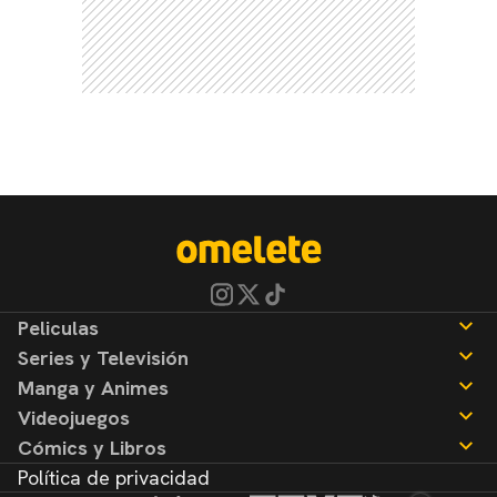
Peliculas
Series y Televisión
Noticias
Manga y Animes
Reseñas
Noticias
Videojuegos
Reseñas
Noticias
Cómics y Libros
Reseñas
Noticias
Política de privacidad
Reseñas
Noticias