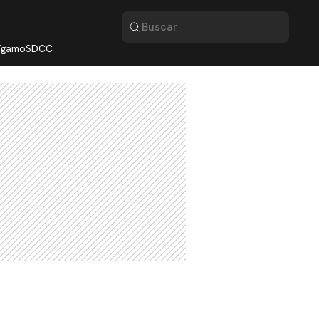
lígamo
SDCC