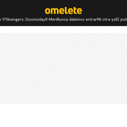
n 97
Avengers: Doomsday
X-Men
Nunca debimos entrar
Mi otra yo
El po