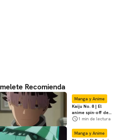
melete Recomienda
Manga y Anime
Kaiju No. 8 | El
anime spin-off de
Gen Narumi ya tiene
1 min de lectura
tráiler y fecha
Manga y Anime