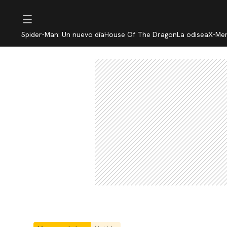
Spider-Man: Un nuevo día
House Of The Dragon
La odisea
X-Me