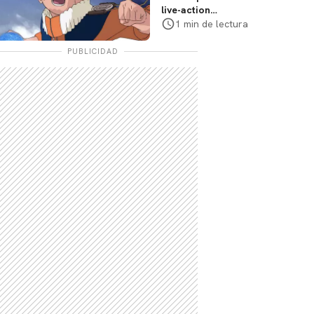
live-action
explorará la
1 min de lectura
travesía de Naruto,
dice el director
PUBLICIDAD