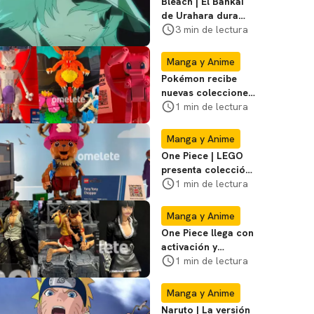
Bleach | El Bankai
de Urahara dura
poco, pero tiene
3 min de lectura
una adaptación
impecable
Manga y Anime
Pokémon recibe
nuevas colecciones
de LEGO durante la
1 min de lectura
SDCC; mira las
fotos
Manga y Anime
One Piece | LEGO
presenta colección
de serie de la
1 min de lectura
Netflix en Comic
Con
Manga y Anime
One Piece llega con
activación y
coleccionables a la
1 min de lectura
San Diego Comic-
Con
Manga y Anime
Naruto | La versión