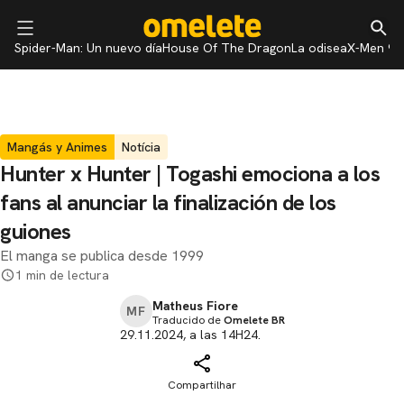
Spider-Man: Un nuevo día
House Of The Dragon
La odisea
X-Men 97
Mangás y Animes
Notícia
Hunter x Hunter | Togashi emociona a los
fans al anunciar la finalización de los
guiones
El manga se publica desde 1999
1 min de lectura
Matheus Fiore
MF
Traducido de
Omelete BR
29.11.2024, a las 14H24.
Compartilhar