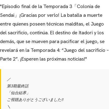
"
Episodio final de la Temporada 3
「Colonia de
Sendai」
¡Gracias por verlo!
La batalla a muerte
entre quienes poseen técnicas malditas,
el Juego
del sacrificio
, continúa.
El destino de Itadori y los
demás, que se mueven para pacificar el juego,
se
revelará en la
Temporada 4: “Juego del sacrificio –
Parte 2”
.
¡Esperen las próximas noticias!
"
／
第3期最終話
「仙台結界」
ご視聴ありがとうございました!!
＼