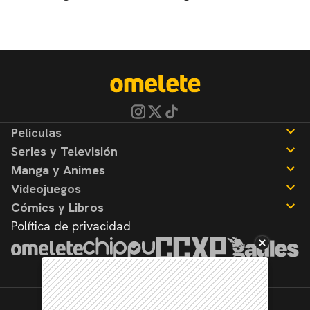
Peliculas
Series y Televisión
Noticias
Manga y Animes
Reseñas
Noticias
Videojuegos
Reseñas
Noticias
Cómics y Libros
Reseñas
Noticias
Política de privacidad
Reseñas
Noticias
Reseñas
©2026. Todos los derechos reservados.