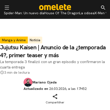
Spider-Man: Un nuevo día
House Of The Dragon
La odisea
X-Men 97
Manga y Anime
Notícia
Jujutsu Kaisen | Anuncio de la ¿temporada
4?, primer teaser y más
La temporada 3 finalizó con un gran episodio y confirmaron la
cuarta entrega
3 min de lectura
Mariano Ojeda
Actualizado en
26.03.2026, a las 17H52
Compartilhar