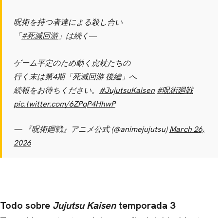
呪術を持つ者達による殺し合い
「
#死滅回游
」は続く―
CARREGANDO PUBLICIDADE
ゲーム平定のため動く虎杖たちの
行く末は第4期「死滅回游 後編」へ
続報をお待ちください。
#JujutsuKaisen
#呪術廻戦
pic.twitter.com/6ZPqP4HhwP
— 『呪術廻戦』アニメ公式 (@animejujutsu)
March 26,
2026
Todo sobre
Jujutsu Kaisen
temporada 3