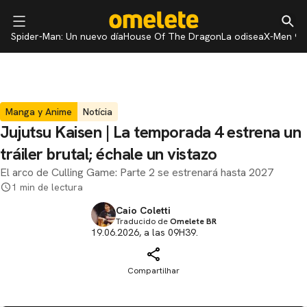
Spider-Man: Un nuevo día
House Of The Dragon
La odisea
X-Men 97
Manga y Anime
Notícia
Jujutsu Kaisen | La temporada 4 estrena un
tráiler brutal; échale un vistazo
El arco de Culling Game: Parte 2 se estrenará hasta 2027
1 min de lectura
Caio Coletti
Traducido de
Omelete BR
19.06.2026, a las 09H39.
Compartilhar