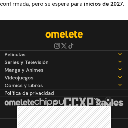
confirmada, pero se espera para
inicios de 2027
.
Peliculas
Series y Televisión
Noticias
Manga y Animes
Reseñas
Noticias
Videojuegos
Reseñas
Noticias
Cómics y Libros
Reseñas
Noticias
Política de privacidad
Reseñas
Noticias
Reseñas
©2026. Todos los derechos reservados.