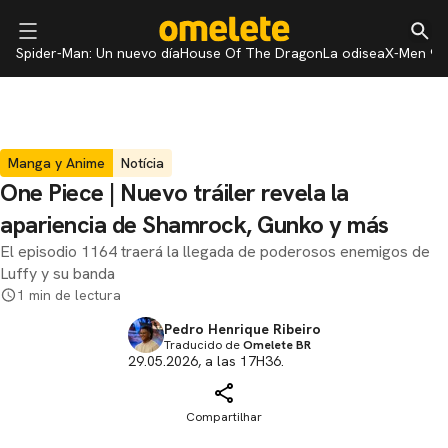
Spider-Man: Un nuevo día
House Of The Dragon
La odisea
X-Men 97
Manga y Anime
Notícia
One Piece | Nuevo tráiler revela la
apariencia de Shamrock, Gunko y más
El episodio 1164 traerá la llegada de poderosos enemigos de
Luffy y su banda
1 min de lectura
Pedro Henrique Ribeiro
Traducido de
Omelete BR
29.05.2026, a las 17H36.
Compartilhar