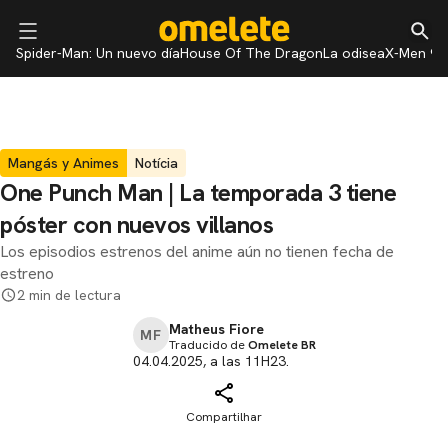
Spider-Man: Un nuevo día
House Of The Dragon
La odisea
X-Men 97
Mangás y Animes
Notícia
One Punch Man | La temporada 3 tiene
póster con nuevos villanos
Los episodios estrenos del anime aún no tienen fecha de
estreno
2 min de lectura
Matheus Fiore
MF
Traducido de
Omelete BR
04.04.2025, a las 11H23.
Compartilhar