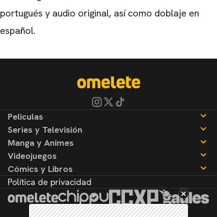
portugués y audio original, así como doblaje en
español.
Peliculas
Series y Televisión
Noticias
Manga y Animes
Reseñas
Noticias
Videojuegos
Reseñas
Noticias
Cómics y Libros
Reseñas
Noticias
Política de privacidad
Reseñas
Noticias
Reseñas