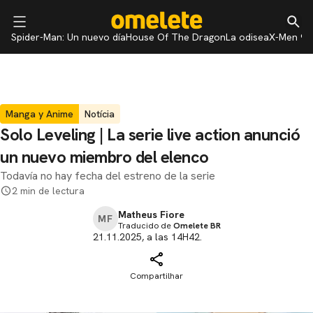
Spider-Man: Un nuevo día
House Of The Dragon
La odisea
X-Men 97
Manga y Anime
Notícia
Solo Leveling | La serie live action anunció
un nuevo miembro del elenco
Todavía no hay fecha del estreno de la serie
2 min de lectura
Matheus Fiore
MF
Traducido de
Omelete BR
21.11.2025, a las 14H42.
Compartilhar