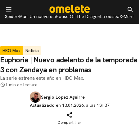
Spider-Man: Un nuevo día
House Of The Dragon
La odisea
X-Men 97
HBO Max
Notícia
Euphoria | Nuevo adelanto de la temporada
3 con Zendaya en problemas
La serie estrena este año en HBO Max.
1 min de lectura
Sergio Lopez Aguirre
Actualizado en
13.01.2026, a las 13H37
Compartilhar