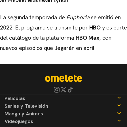
americano
Mashwan Lynch
.
La segunda temporada de
Euphoria
se emitió en
2022. El programa se transmite por
HBO
y es parte
del catálogo de la plataforma
HBO Max
, con
nuevos episodios que llegarán en abril.
Peliculas
Series y Televisión
Noticias
Manga y Animes
Reseñas
Noticias
Videojuegos
Reseñas
Noticias