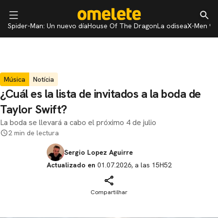
Spider-Man: Un nuevo día
House Of The Dragon
La odisea
X-Men 97
Música
Notícia
¿Cuál es la lista de invitados a la boda de
Taylor Swift?
La boda se llevará a cabo el próximo 4 de julio
2 min de lectura
Sergio Lopez Aguirre
Actualizado en
01.07.2026, a las 15H52
Compartilhar