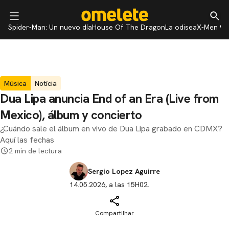
Spider-Man: Un nuevo día
House Of The Dragon
La odisea
X-Men 97
Música
Notícia
Dua Lipa anuncia End of an Era (Live from
Mexico), álbum y concierto
¿Cuándo sale el álbum en vivo de Dua Lipa grabado en CDMX?
Aquí las fechas
2 min de lectura
Sergio Lopez Aguirre
14.05.2026, a las 15H02.
Compartilhar