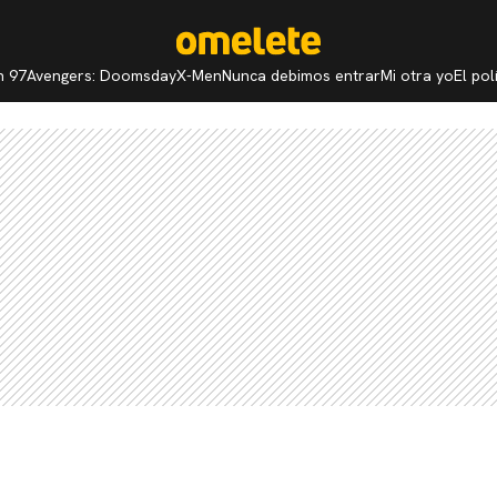
n 97
Avengers: Doomsday
X-Men
Nunca debimos entrar
Mi otra yo
El po