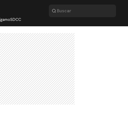
lígamo
SDCC