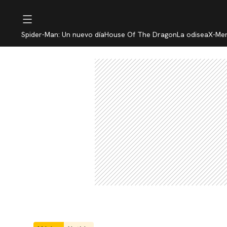
Spider-Man: Un nuevo día
House Of The Dragon
La odisea
X-Me