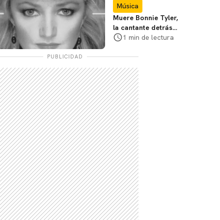
Música
Muere Bonnie Tyler,
la cantante detrás
de "Total Eclipse of
1 min de lectura
the Heart"
PUBLICIDAD