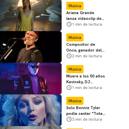
Música
Ariana Grande
lanza videoclip de
petal; mira
1 min de lectura
Música
Compositor de
Once, ganador del
Óscar, muere en
2 min de lectura
accidente de
motocicleta
Música
Muere a los 50 años
Kavinsky, DJ
francés detrás de la
1 min de lectura
canción de apertura
de Drive
Música
Solo Bonnie Tyler
podía cantar "Total
Eclipse of the
3 min de lectura
Heart"