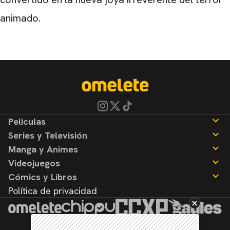
animado.
Peliculas
Series y Televisión
Noticias
Manga y Animes
Reseñas
Noticias
Videojuegos
Reseñas
Noticias
Cómics y Libros
Reseñas
Noticias
Política de privacidad
Reseñas
Noticias
Reseñas