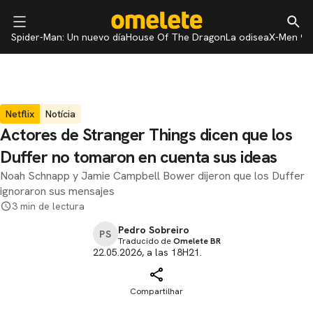
Spider-Man: Un nuevo día
House Of The Dragon
La odisea
X-Men 97
Netflix
Notícia
Actores de Stranger Things dicen que los
Duffer no tomaron en cuenta sus ideas
Noah Schnapp y Jamie Campbell Bower dijeron que los Duffer
ignoraron sus mensajes
3 min de lectura
Pedro Sobreiro
PS
Traducido de
Omelete BR
22.05.2026, a las 18H21.
Compartilhar