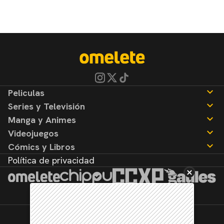
Peliculas
Series y Televisión
Noticias
Manga y Animes
Reseñas
Noticias
Videojuegos
Reseñas
Noticias
Cómics y Libros
Reseñas
Noticias
Política de privacidad
Reseñas
Noticias
Reseñas
©2026. Todos los derechos reservados.