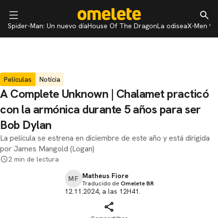
Spider-Man: Un nuevo día
House Of The Dragon
La odisea
X-Men 97
Películas
Notícia
A Complete Unknown | Chalamet practicó
con la armónica durante 5 años para ser
Bob Dylan
La película se estrena en diciembre de este año y está dirigida
por James Mangold (Logan)
2 min de lectura
Matheus Fiore
MF
Traducido de
Omelete BR
12.11.2024, a las 12H41.