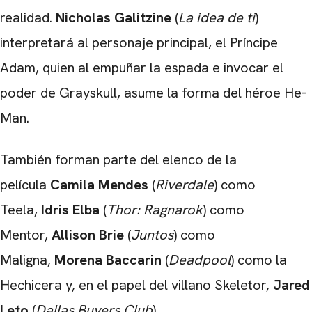
realidad.
Nicholas Galitzine
(
La idea de ti
)
interpretará al personaje principal, el Príncipe
Adam, quien al empuñar la espada e invocar el
poder de Grayskull, asume la forma del héroe He-
Man.
También forman parte del elenco de la
película
Camila Mendes
(
Riverdale
) como
Teela,
Idris Elba
(
Thor: Ragnarok
) como
Mentor,
Allison Brie
(
Juntos
) como
Maligna,
Morena Baccarin
(
Deadpool
) como la
Hechicera y, en el papel del villano Skeletor,
Jared
Leto
(
Dallas Buyers Club
).