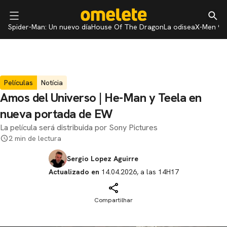
Spider-Man: Un nuevo día
House Of The Dragon
La odisea
X-Men 97
Películas
Notícia
Amos del Universo | He-Man y Teela en
nueva portada de EW
La película será distribuida por Sony Pictures
2 min de lectura
Sergio Lopez Aguirre
Actualizado en
14.04.2026, a las 14H17
Compartilhar