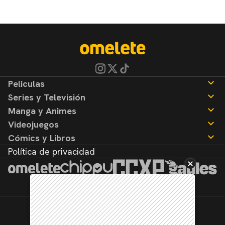
Peliculas
Series y Televisión
Noticias
Manga y Animes
Reseñas
Noticias
Videojuegos
Reseñas
Noticias
Cómics y Libros
Reseñas
Noticias
Política de privacidad
Reseñas
Noticias
Reseñas
©2026. Todos los derechos reservados.