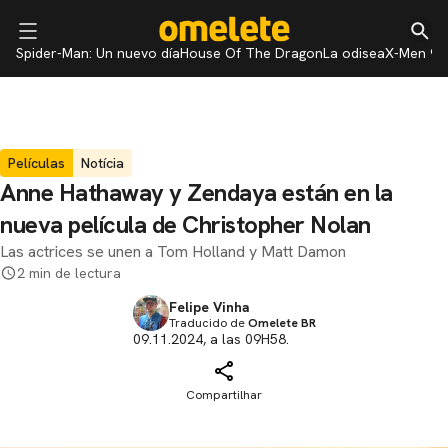
Spider-Man: Un nuevo día
House Of The Dragon
La odisea
X-Men 97
Películas
Notícia
Anne Hathaway y Zendaya están en la
nueva película de Christopher Nolan
Las actrices se unen a Tom Holland y Matt Damon
2 min de lectura
Felipe Vinha
Traducido de
Omelete BR
09.11.2024, a las 09H58.
Compartilhar