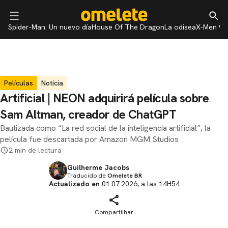
Spider-Man: Un nuevo día
House Of The Dragon
La odisea
X-Men 97
Películas
Notícia
Artificial | NEON adquirirá película sobre
Sam Altman, creador de ChatGPT
Bautizada como “La red social de la inteligencia artificial”, la
película fue descartada por Amazon MGM Studios
2 min de lectura
Guilherme Jacobs
Traducido de
Omelete BR
Actualizado en
01.07.2026, a las 14H54
Compartilhar