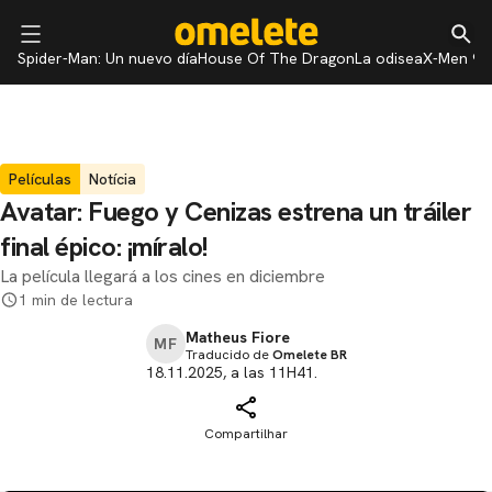
Spider-Man: Un nuevo día
House Of The Dragon
La odisea
X-Men 97
Películas
Notícia
Avatar: Fuego y Cenizas estrena un tráiler
final épico: ¡míralo!
La película llegará a los cines en diciembre
1 min de lectura
Matheus Fiore
MF
Traducido de
Omelete BR
18.11.2025, a las 11H41.
Compartilhar