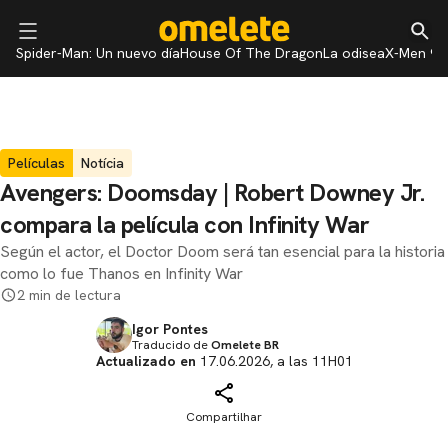
Spider-Man: Un nuevo día
House Of The Dragon
La odisea
X-Men 97
Películas
Notícia
Avengers: Doomsday | Robert Downey Jr.
compara la película con Infinity War
Según el actor, el Doctor Doom será tan esencial para la historia
como lo fue Thanos en Infinity War
2 min de lectura
Igor Pontes
Traducido de
Omelete BR
Actualizado en
17.06.2026, a las 11H01
Compartilhar