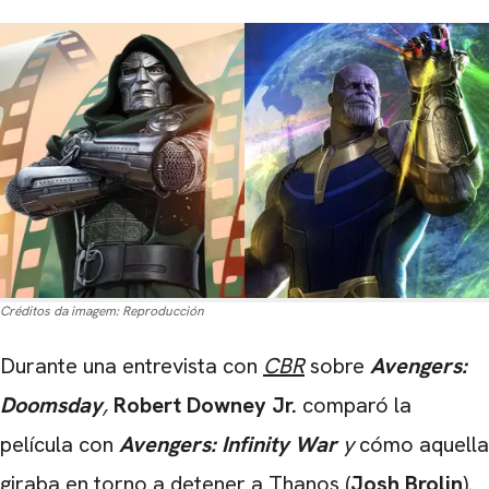
Créditos da imagem:
Reproducción
Durante una entrevista con
CBR
sobre
Avengers:
Doomsday
,
Robert Downey Jr.
comparó la
película con
Avengers: Infinity War
y
cómo aquella
giraba en torno a detener a Thanos (
Josh Brolin
).