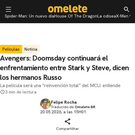
Spider-Man: Un nuevo día
House Of The Dragon
La odisea
X-Men 97
Películas
Notícia
Avengers: Doomsday continuará el
enfrentamiento entre Stark y Steve, dicen
los hermanos Russo
La película será una “reinvención total” del MCU: entiende
3 min de lectura
Felipe Rocha
Traducido de
Omelete BR
20.05.2026, a las 15H01.
Compartilhar