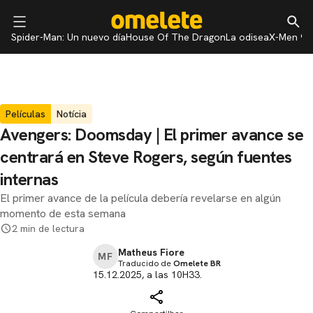
Spider-Man: Un nuevo día
House Of The Dragon
La odisea
X-Men 97
Películas
Notícia
Avengers: Doomsday | El primer avance se
centrará en Steve Rogers, según fuentes
internas
El primer avance de la película debería revelarse en algún
momento de esta semana
2 min de lectura
Matheus Fiore
MF
Traducido de
Omelete BR
15.12.2025, a las 10H33.