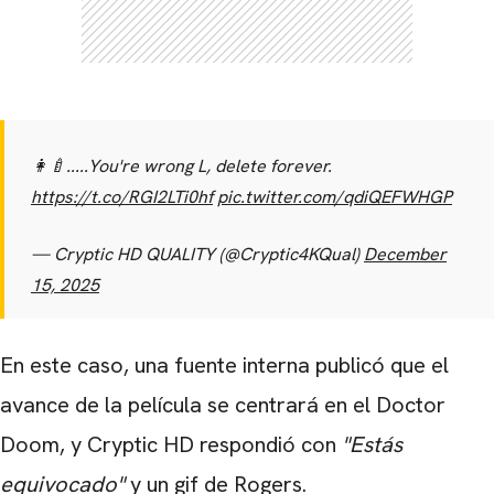
👩‍🍼.....You're wrong L, delete forever.
https://t.co/RGI2LTi0hf
pic.twitter.com/qdiQEFWHGP
— Cryptic HD QUALITY (@Cryptic4KQual)
December
15, 2025
En este caso, una fuente interna publicó que el
avance de la película se centrará en el Doctor
Doom, y Cryptic HD respondió con
"Estás
equivocado"
y un gif de Rogers.
CARREGANDO PUBLICIDADE