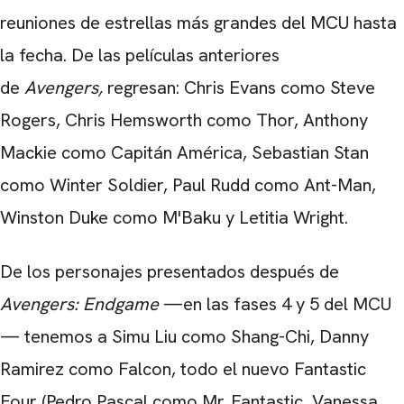
reuniones de estrellas más grandes del MCU hasta
CARREGANDO PUBLICIDADE
la fecha. De las películas anteriores
de
Avengers,
regresan: Chris Evans como Steve
Rogers,
Chris Hemsworth
como Thor, Anthony
Mackie como Capitán América, Sebastian Stan
como Winter Soldier, Paul Rudd como Ant-Man,
Winston Duke como M'Baku y Letitia Wright.
De los personajes presentados después de
Avengers: Endgame
—en las fases 4 y 5 del MCU
— tenemos a Simu Liu como Shang-Chi, Danny
Ramirez como Falcon, todo el nuevo Fantastic
Four (Pedro Pascal como Mr. Fantastic, Vanessa