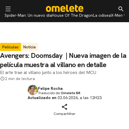
Spider-Man: Un nuevo día
House Of The Dragon
La odisea
X-Men 97
Películas
Notícia
Avengers: Doomsday | Nueva imagen de la
película muestra al villano en detalle
El arte trae al villano junto a los héroes del MCU
2 min de lectura
Felipe Rocha
Traducido de
Omelete BR
Actualizado en
02.06.2026, a las 12H23
Compartilhar