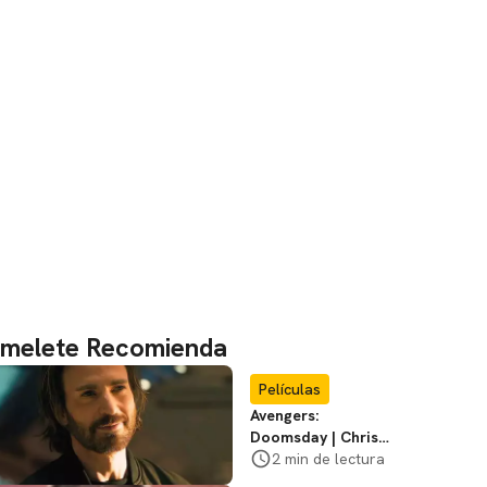
melete Recomienda
Películas
Avengers:
Doomsday | Chris
Evans habla sobre la
2 min de lectura
trayectoria de Steve