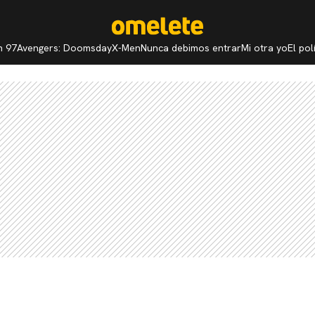
n 97
Avengers: Doomsday
X-Men
Nunca debimos entrar
Mi otra yo
El po