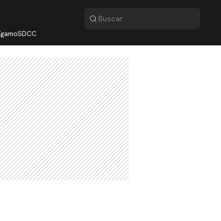
lígamo
SDCC