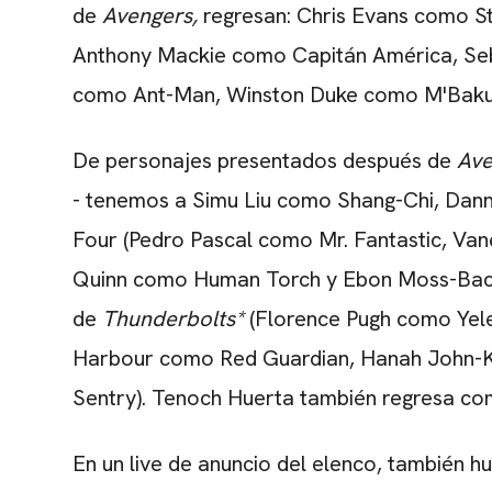
de
Avengers,
regresan: Chris Evans como S
Anthony Mackie como Capitán América, Seb
como Ant-Man, Winston Duke como M'Baku y
De personajes presentados después de
Ave
- tenemos a Simu Liu como Shang-Chi, Dann
Four (Pedro Pascal como Mr. Fantastic, Va
Quinn como Human Torch y Ebon Moss-Bachr
de
Thunderbolts*
(Florence Pugh como Yele
Harbour como Red Guardian, Hanah John-
Sentry). Tenoch Huerta también regresa c
En un live de anuncio del elenco, también hu