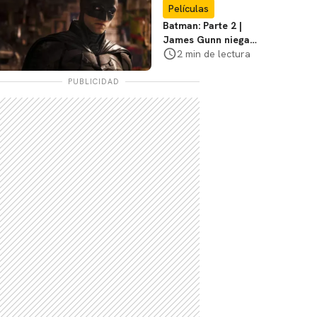
favoritos
Películas
Batman: Parte 2 |
James Gunn niega
que se filme la parte
2 min de lectura
3
PUBLICIDAD