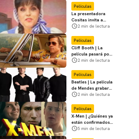
Rogers
Películas
La presentadora
Cositas invita a
visitar el
2 min de lectura
Campamento
Miasma
Películas
Cliff Booth | La
película pasará por
nuevas filmaciones
2 min de lectura
con un nuevo DF
Películas
Beatles | La película
de Mendes grabará
escenas en la
2 min de lectura
icónica calle
Películas
X-Men | ¿Quiénes ya
están confirmados
en la película de
5 min de lectura
Marvel? Rumoros y