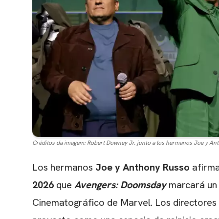
Créditos da imagem:
Robert Downey Jr. junto a los hermanos Joe y An
Los hermanos
Joe y Anthony Russo
afirma
2026
que
Avengers: Doomsday
marcará un 
Cinematográfico de Marvel. Los directores 