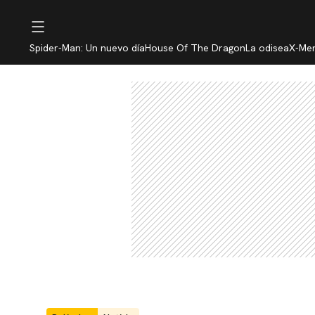
Spider-Man: Un nuevo día
House Of The Dragon
La odisea
X-Me