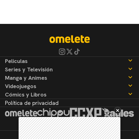
Peliculas
Series y Televisión
Noticias
Manga y Animes
Reseñas
Noticias
Videojuegos
Reseñas
Noticias
Cómics y Libros
Reseñas
Noticias
Política de privacidad
Reseñas
Noticias
Reseñas