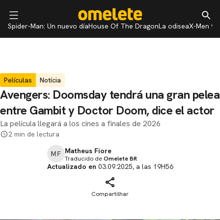
Spider-Man: Un nuevo día
House Of The Dragon
La odisea
X-Men 97
Películas
Notícia
Avengers: Doomsday tendrá una gran pelea
entre Gambit y Doctor Doom, dice el actor
La película llegará a los cines a finales de 2026
2 min de lectura
Matheus Fiore
MF
Traducido de
Omelete BR
Actualizado en
03.09.2025, a las 19H56
Compartilhar