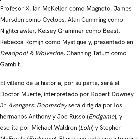
Profesor X, Ian McKellen como Magneto, James
Marsden como Cyclops, Alan Cumming como
Nightcrawler, Kelsey Grammer como Beast,
Rebecca Romijn como Mystique y, presentado en
Deadpool & Wolverine
, Channing Tatum como
Gambit.
El villano de la historia, por su parte, será el
Doctor Muerte, interpretado por Robert Downey
Jr.
Avengers: Doomsday
será dirigida por los
hermanos Anthony y Joe Russo (
Endgame
), y
escrita por Michael Waldron (
Loki
) y Stephen
McFreely (
Endgame
). El estreno está previsto para