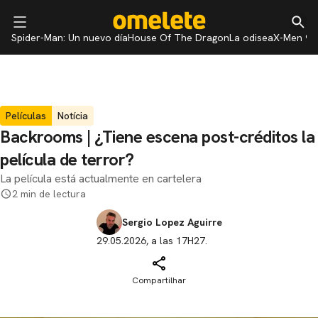
Spider-Man: Un nuevo día
House Of The Dragon
La odisea
X-Men 97
Películas
Notícia
Backrooms | ¿Tiene escena post-créditos la
película de terror?
La película está actualmente en cartelera
2 min de lectura
Sergio Lopez Aguirre
29.05.2026, a las 17H27.
Compartilhar