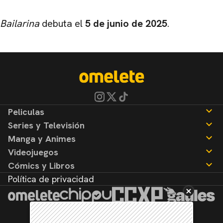
Bailarina
debuta el
5 de junio de 2025
.
Peliculas
Series y Televisión
Noticias
Manga y Animes
Reseñas
Noticias
Videojuegos
Reseñas
Noticias
Cómics y Libros
Reseñas
Noticias
Política de privacidad
Reseñas
Noticias
Reseñas