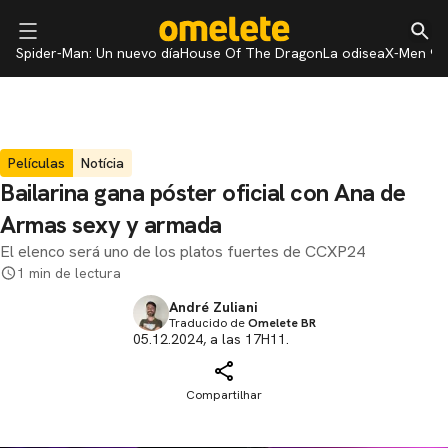
Spider-Man: Un nuevo día
House Of The Dragon
La odisea
X-Men 97
Películas
Notícia
Bailarina gana póster oficial con Ana de
Armas sexy y armada
El elenco será uno de los platos fuertes de CCXP24
1 min de lectura
André Zuliani
Traducido de
Omelete BR
05.12.2024, a las 17H11.
Compartilhar