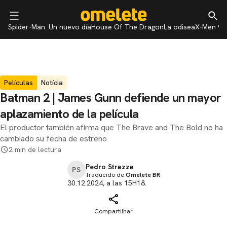
Spider-Man: Un nuevo día
House Of The Dragon
La odisea
X-Men 97
Películas
Notícia
Batman 2 | James Gunn defiende un mayor
aplazamiento de la película
El productor también afirma que The Brave and The Bold no ha
cambiado su fecha de estreno
2 min de lectura
Pedro Strazza
PS
Traducido de
Omelete BR
30.12.2024, a las 15H18.
Compartilhar